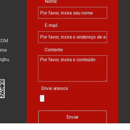
Nome
*
E-mail
*
COM
Contente
*
Time
ngbu,
Envie anexos
Enviar