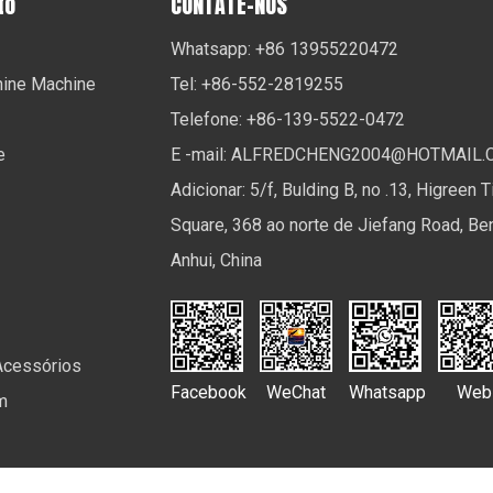
to
CONTATE-NOS
Whatsapp: +86 13955220472
ine Machine
Tel: +86-552-2819255
Telefone: +86-139-5522-0472
e
E -mail:
ALFREDCHENG2004@HOTMAIL.
Adicionar: 5/f, Bulding B, no .13, Higreen 
Square, 368 ao norte de Jiefang Road, Be
Anhui, China
Acessórios
Facebook
WeChat
Whatsapp
Web
m
 Ltd. Todos os direitos reservados.