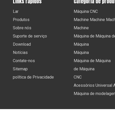
Links rápidos
Categoria de produ
Lar
Máquina CNC
Produtos
Machine Machine Mach
Sobre nós
Machine
Suporte de serviço
Máquina de Máquina d
Download
Máquina
Notícias
Máquina
Contate-nos
Máquina de Máquina
Sitemap
de Máquina
política de Privacidade
CNC
Acessórios Universal 
Máquina de modelage
Copyright ©
2026
Anhui Future International Trading Co.,