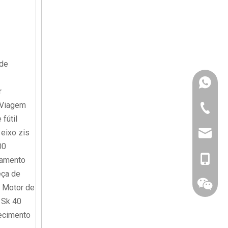
 de
+86 139
r
 Viagem
+86-552
fútil
ixo zis
ALFRED
00
+86-139
gamento
eça de
 Motor de
) Sk 40
fecimento