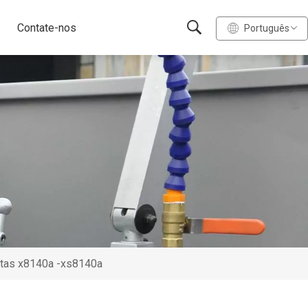
Contate-nos
Português
tas x8140a -xs8140a