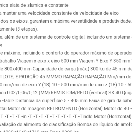
cs slata de slumics e constante.
a manter uma velocidade constante de velocidade de eixo
odos os eixos, garantem a máxima versatilidade e produtividade,
amente (3 etapas),
le, além de um sistema de controle digital, incluindo um sistema
or
ole máximo, incluindo o conforto do operador máximo de operado
rabalho Viagem x eixo x eixo 500 mm Viagem Y Eixo Y 350 mm
de 800x400 mm Capacidade de carga (máx.) 300 kg de 45 mm de 
 mm TLOTS, SPATAÇÃO 45 MMMO RAPAÇÃO RAPAÇÃO Mm/mm de e
0 mm/min de eixo Y (18) 10 - 500 mm/min de eixo z (18) 10 - 5
péu 0,03/0,06/0,12 (MM/REMISTOM/RELO (vertical) SK 40 Qui
-table Distância da superfície 5 - 405 mm Faixa de giro da cab
ntal Motor de moagem RETROMENTO (Horizontal) Motor de 40 -
T -T -T -in -T -T -T -T -T -T -T -T -T -Tindle Motor (Horizontal
valiação de alimento de classificação Bomba de líquido de arre