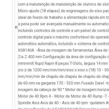
com a manutenção de manutenção de slumics de slumi
Micro-ajuste (18 etapas) de engrenagens do eixo par
ideal de feeds de trabalho e alimentação rápida em t
a pena pode ser avançada manualmente ou automatic
n:
incluindo controles de controle e um painel de contro
controle digital para o máximo confortável do operad
automático automático, incluindo o sistema de contr
XS8140A -Área de moagem de ferramentas Área de t
Zis Z 400 mm Configuração da área de configuração 
mmmmilt Rupd Rapm 8 peças T-Slots, largura 14
zis z de 1200 mm/min/mm/eixo x eixo x (18) 10 - 50
mm/min/min de chapéu de chapéu de chapéu de cha
de 60 mm na garganta 170 - 520 mm Fusado Darel -to 
moagem da cabeça de 90 ° Motor de moagem horizo
Motor de 40 Rpm 4 - Motor de Motor de 40 Rump -T -T -
Spindle Axis Axis de 40 - Axis de 40 rpm -quilatem A