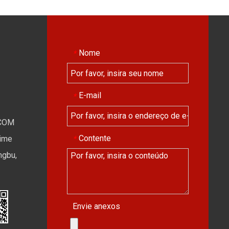
Nome
*
E-mail
*
COM
Contente
*
Time
ngbu,
Envie anexos