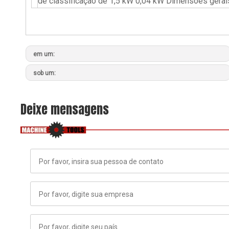
de classificação de 1,5 kW 0,04 kW Dimensões ger
em um:
sob um:
Deixe mensagens