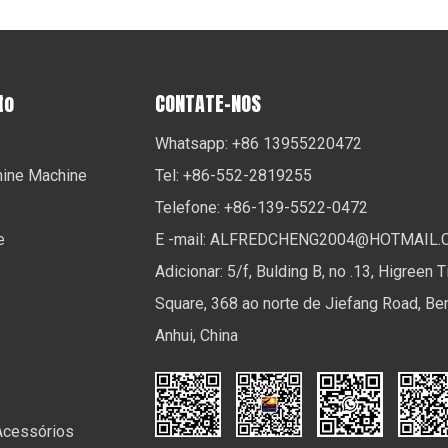
to
CONTATE-NOS
Whatsapp: +86 13955220472
ine Machine
Tel: +86-552-2819255
Telefone: +86-139-5522-0472
e
E -mail:
ALFREDCHENG2004@HOTMAIL.
Adicionar: 5/f, Bulding B, no .13, Higreen 
Square, 368 ao norte de Jiefang Road, Be
Anhui, China
Acessórios