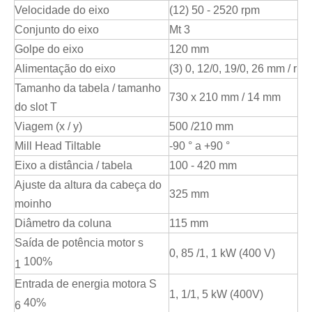
Velocidade do eixo
(12) 50 - 2520 rpm
Conjunto do eixo
Mt 3
Golpe do eixo
120 mm
Alimentação do eixo
(3) 0, 12/0, 19/0, 26 mm / r
Tamanho da tabela / tamanho
730 x 210 mm / 14 mm
do slot T
Viagem (x / y)
500 /210 mm
Mill Head Tiltable
-90 ° a +90 °
Eixo a distância / tabela
100 - 420 mm
Ajuste da altura da cabeça do
325 mm
moinho
Diâmetro da coluna
115 mm
Saída de potência motor s
0, 85 /1, 1 kW (400 V)
100%
1
Entrada de energia motora S
1, 1/1, 5 kW (400V)
40%
6