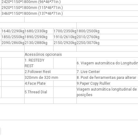
2420*1150*1800mm (96*46*71in.)
2920*1150*1800mm (115*46*71in.)
3460*1150*1800mm (137*46*71in.)
1640/2290kg
1680/2330kg
1700/2350kg
1800/2500kg
1850/2550kg
1890/2590kg
1910/2610kg
2010/2760kg
2090/2860kg
2130/2880kg
2150/2920kg
2250/3070kg
Acessórios opcionais
1. RESTEDY
6. Viagem automática do Longitudi
REST
2.Follower Rest
7. Live Center
320mm de 320 mm
8. Post de ferramentas para alterar
4.Face Plate
9.Paper Copy Rulller
Viagem automática longitudinal de 
5.Thread Dial
posições