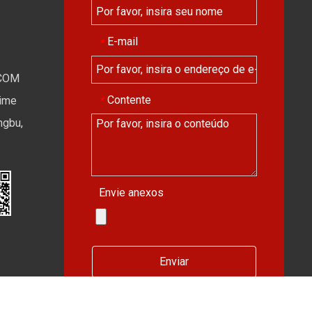
E-mail
*
COM
Contente
*
Time
ngbu,
Envie anexos
Enviar