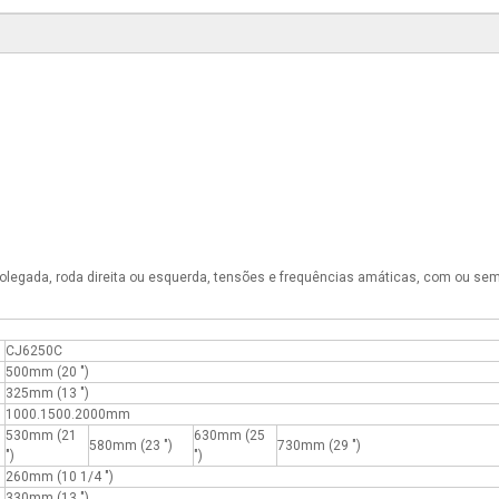
olegada, roda direita ou esquerda, tensões e frequências amáticas, com ou sem 
CJ6250C
500mm (20 ″)
325mm (13 ″)
1000.1500.2000mm
530mm (21
630mm (25
580mm (23 ″)
730mm (29 ″)
″)
″)
260mm (10 1/4 ″)
330mm (13 ″)