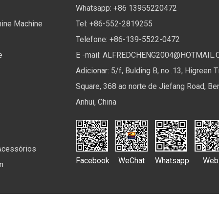
Whatsapp: +86 13955220472
ine Machine
Tel: +86-552-2819255
Telefone: +86-139-5522-0472
e
E -mail:
ALFREDCHENG2004@HOTMAIL.
Adicionar: 5/f, Bulding B, no .13, Higreen 
Square, 368 ao norte de Jiefang Road, Be
Anhui, China
Acessórios
Facebook
WeChat
Whatsapp
Web
m
 Ltd. Todos os direitos reservados.