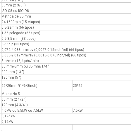
80mm (2 3/5 ″)
ISO-C8 ou ISO-D8
Métrica de 85 mm
24-1600rpm (15 etapas)
0,5-28mm (66 tipos)
1-56 polegada (66 tipos)
0,5-3,5 mm (33 tipos)
8-56d.p (33 tipos)
0,072-4.038mm/rev (0,0027-0.15inch/rel) (66 tipos)
0,036-2.019mm/rev (0,0013-0.075inch/rel) (66 tipos)
5m/min (16,4 pés/min)
35 mm/6mm ou 35 mm/1/4 ″
300 mm (13 ″)
130mm (5 ″)
25*20mm/(1*6/8inch)
25*25
Morse No.5
65 mm (2 1/2 ″)
120mm (4 3/4 ″)
4,0kW ou 5,5kW ou 7,5kW
7.5kW
0,125kW
0,12kW