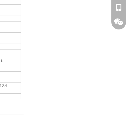
+86-139
nal
10.4