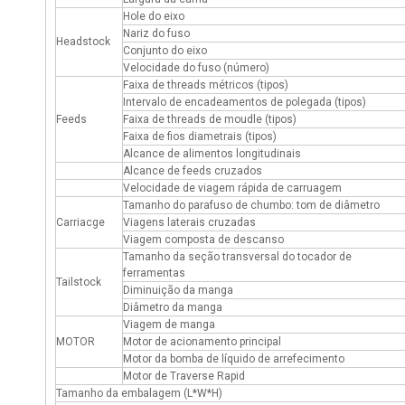
Hole do eixo
Nariz do fuso
Headstock
Conjunto do eixo
Velocidade do fuso (número)
Faixa de threads métricos (tipos)
Intervalo de encadeamentos de polegada (tipos)
Feeds
Faixa de threads de moudle (tipos)
Faixa de fios diametrais (tipos)
Alcance de alimentos longitudinais
Alcance de feeds cruzados
Velocidade de viagem rápida de carruagem
Tamanho do parafuso de chumbo: tom de diâmetro
Carriacge
Viagens laterais cruzadas
Viagem composta de descanso
Tamanho da seção transversal do tocador de
ferramentas
Tailstock
Diminuição da manga
Diâmetro da manga
Viagem de manga
MOTOR
Motor de acionamento principal
Motor da bomba de líquido de arrefecimento
Motor de Traverse Rapid
Tamanho da embalagem (L*W*H)