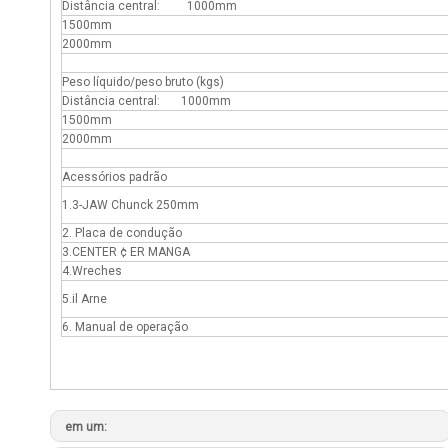
Distância central: 1000mm
1500mm
2000mm
Peso líquido/peso bruto (kgs)
Distância central: 1000mm
1500mm
2000mm
Acessórios padrão
1.3-JAW Chunck 250mm
2. Placa de condução
3.CENTER ¢ ER MANGA
4.Wreches
5.il Arne
6. Manual de operação
em um: