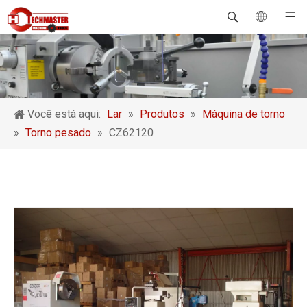
Você está aqui:
Lar
»
Produtos
»
Máquina de torno
»
Torno pesado
»
CZ62120