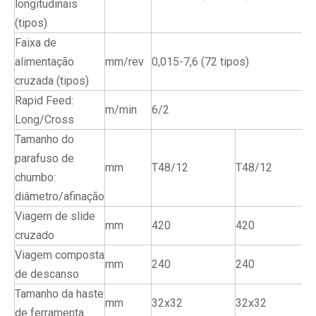
longitudinais
(tipos)
Faixa de
alimentação
mm/rev
0,015-7,6 (72 tipos)
cruzada (tipos)
Rapid Feed:
m/min
6/2
Long/Cross
Tamanho do
parafuso de
mm
T48/12
T48/12
chumbo:
diâmetro/afinação
Viagem de slide
mm
420
420
cruzado
Viagem composta
mm
240
240
de descanso
Tamanho da haste
mm
32x32
32x32
de ferramenta