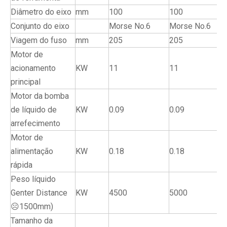
Diâmetro do eixo
mm
100
100
Conjunto do eixo
Morse No.6
Morse No.6
Viagem do fuso
mm
205
205
Motor de
acionamento
KW
11
11
principal
Motor da bomba
de líquido de
KW
0.09
0.09
arrefecimento
Motor de
alimentação
KW
0.18
0.18
rápida
Peso líquido
Genter Distance
KW
4500
5000
☹1500mm)
Tamanho da