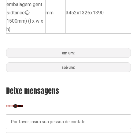
embalagem gent
sidtance☹
mm
3452x1326x1390
1500mm) (l x w x
h)
em um:
sob um:
Deixe mensagens